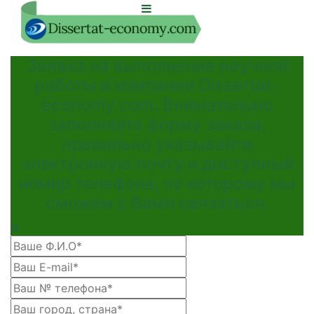
Заявка на выполнение научной
работы в компании Dissertat-
economy.com. Внимательно
заполняйте форму заказа,
правильно указывайте
электронную почту и доступный
номер телефона, по которому мы
сможем с Вами связаться.