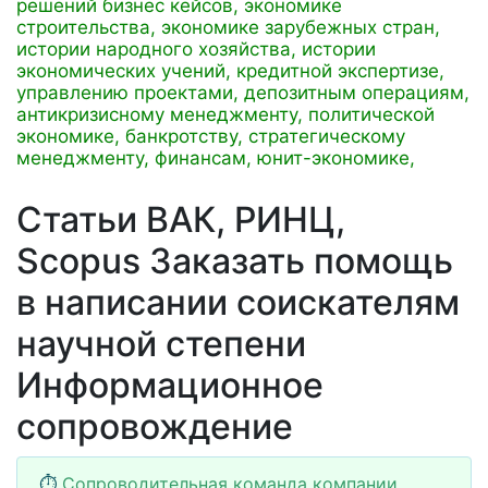
решений бизнес кейсов,
экономике
строительства,
экономике зарубежных стран,
истории народного хозяйства,
истории
экономических учений,
кредитной экспертизе,
управлению проектами,
депозитным операциям,
антикризисному менеджменту,
политической
экономике,
банкротству,
стратегическому
менеджменту,
финансам,
юнит-экономике,
Статьи ВАК, РИНЦ,
Scopus Заказать помощь
в написании соискателям
научной степени
Информационное
сопровождение
⏱
Сопроводительная команда компании