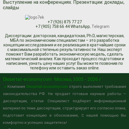
Выступление на конференциях. Презентации: доклады,
слайды
+7 (926) 875 77 27
+7 (905) 758 66 44 WhatsApp
, Telegram
Диссертации: докторская, кандидатская, Ph.D, магистерская,
МБА по экономическим специалистам – это разработка
концепции исследования и ее реализация в кратчайшие сроки
с максимальной степенью результативности. Наш эксперт
поможет Вам разработать экономическую модель, сделать
математический анализ. Как проходит процесс подготовки и
написания, узнать цену наших услуг Вы можете позвонив по
телефону или оставить заказ online.
Dissertat-economy.com
Москва, 2005 - 2026 г
>
Компания
Dissertat-economy.com
строго выполняет требования
законодательства РФ. Не продает готовые научные работы —
диссертации, статьи. Специалист подберет информационный
материал по теме диссертации, структурирует его согласно плана,
подготовит концепцию и обоснование, С нашей помощью Вы
комфортно и успешно защититесь!