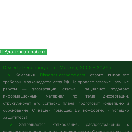
+7 (905) 758 66 44
WhatsApp
Удаленная работа
Dissertat-economy.com
Москва, 2005 - 2026 г
>
Компания
Dissertat-economy.com
строго выполняет
требования законодательства РФ. Не продает готовые научные
работы — диссертации, статьи. Специалист подберет
информационный материал по теме диссертации,
структурирует его согласно плана, подготовит концепцию и
обоснование, С нашей помощью Вы комфортно и успешно
защититесь!
>
Запрещается копирование, распространение с
перенесением информации, использование объектов на другие