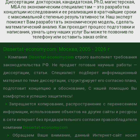
Диссертации: докторская, кандидатская, Ph.D, магистерская,
МБА по экономическим специалистам – это разработка
концепции исследования и ее реализация в кратчайшие сроки
с максимальной степенью результативности. Наш эксперт
поможет Вам разработать экономическую модель, сделать
математический анализ. Как проходит процесс подготовки и
написания, узнать цену наших услуг Вы можете позвонив по
телефону или оставить заказ online.
Dissertat-economy.com
Москва, 2005 - 2026 г
>
Компания
Dissertat-economy.com
строго выполняет требования
законодательства РФ. Не продает готовые научные работы —
диссертации, статьи. Специалист подберет информационный
материал по теме диссертации, структурирует его согласно плана,
подготовит концепцию и обоснование, С нашей помощью Вы
комфортно и успешно защититесь!
>
Запрещается копирование, распространение с перенесением
информации, использование объектов на другие сайты и ресурсы
в сети интернет без предварительного согласия правообладателя
компании
Dissertat-economy.com
>
Обращаем Ваше внимание, данный Интернет-сайт носит