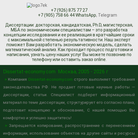
+7 (926) 875 77 27
+7 (905) 758 66 44 WhatsApp
, Telegram
Диссертации: докторская, кандидатская, Ph.D, магистерская,
МБА по экономическим специалистам – это разработка
концепции исследования и ее реализация в кратчайшие сроки
с максимальной степенью результативности. Наш эксперт
поможет Вам разработать экономическую модель, сделать
математический анализ. Как проходит процесс подготовки и
написания, узнать цену наших услуг Вы можете позвонив по
телефону или оставить заказ online.
Dissertat-economy.com
Москва, 2005 - 2026 г
>
Компания
Dissertat-economy.com
строго выполняет требования
законодательства РФ. Не продает готовые научные работы —
диссертации, статьи. Специалист подберет информационный
материал по теме диссертации, структурирует его согласно плана,
подготовит концепцию и обоснование, С нашей помощью Вы
комфортно и успешно защититесь!
>
Запрещается копирование, распространение с перенесением
информации, использование объектов на другие сайты и ресурсы