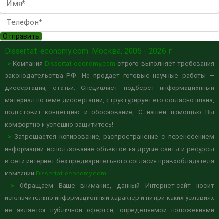
Отправить
Dissertat-economy.com
Москва, 2005 - 2026 г
>
Компания
Dissertat-economy.com
строго выполняет требования
законодательства РФ. Не продает готовые научные работы —
диссертации, статьи. Специалист подберет информационный
материал по теме диссертации, структурирует его согласно плана,
подготовит концепцию и обоснование, С нашей помощью Вы
комфортно и успешно защититесь!
>
Запрещается копирование, распространение с перенесением
информации, использование объектов на другие сайты и ресурсы
в сети интернет без предварительного согласия правообладателя
компании
Dissertat-economy.com
>
Обращаем Ваше внимание, данный Интернет-сайт носит
исключительно информационный характер и ни при каких условиях
не является публичной офертой, определяемой положениями