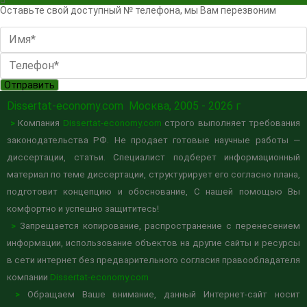
Оставьте свой доступный № телефона, мы Вам перезвоним
Отправить
Dissertat-economy.com
Москва, 2005 - 2026 г
>
Компания
Dissertat-economy.com
строго выполняет требования
законодательства РФ. Не продает готовые научные работы —
диссертации, статьи. Специалист подберет информационный
материал по теме диссертации, структурирует его согласно плана,
подготовит концепцию и обоснование, С нашей помощью Вы
комфортно и успешно защититесь!
>
Запрещается копирование, распространение с перенесением
информации, использование объектов на другие сайты и ресурсы
в сети интернет без предварительного согласия правообладателя
компании
Dissertat-economy.com
>
Обращаем Ваше внимание, данный Интернет-сайт носит