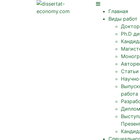
Главная
Виды работ
Доктор
Ph.D д
Кандид
Магист
Моногр
Авторе
Статьи
Научно
Выпуск
работа
Разрабо
Диплом
Выступ
Презен
Кандид
Специально