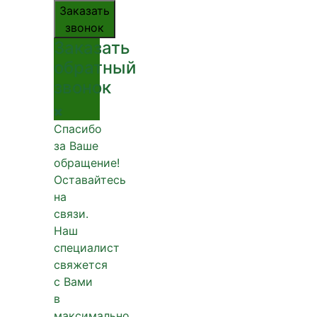
Заказать
звонок
Заказать
обратный
звонок
Спасибо
за Ваше
обращение!
Оставайтесь
на
связи.
Наш
специалист
свяжется
с Вами
в
максимально