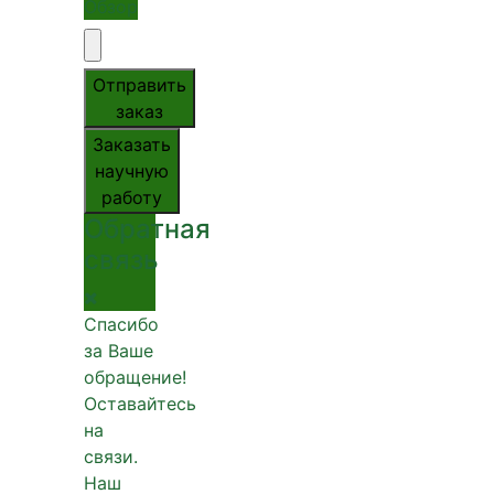
Обзор
Отправить
заказ
Заказать
научную
работу
Обратная
связь
Спасибо
за Ваше
обращение!
Оставайтесь
на
связи.
Наш