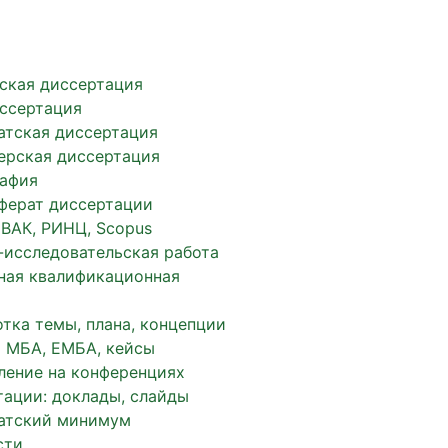
ская диссертация
иссертация
атская диссертация
ерская диссертация
афия
ферат диссертации
 ВАК, РИНЦ, Scopus
-исследовательская работа
ная квалификационная
тка темы, плана, концепции
 МБА, ЕМБА, кейсы
ление на конференциях
тации: доклады, слайды
атский минимум
сти