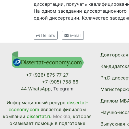
диссертации, получать квалифицированн
На одном заседании диссертационного 
одной диссертации. Количество заседан
Печать
E-mail
Докторская
Кандидатск
+7 (926) 875 77 27
Ph.D диссер
+7 (905) 758 66
44 WhatsApp
, Telegram
Магистерск
Диплом МБА
Информационный ресурc
dissertat-
economy.com
является филиалом
Научно-иссл
компании
dissertat.ru
Москва
,
которая
оказывает помощь в подготовке
Выпускная 