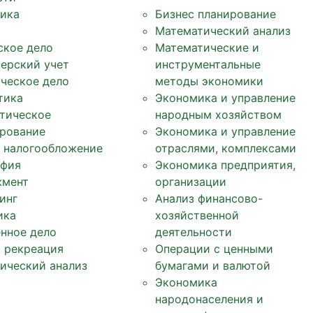
ика
Бизнес планирование
Математический анализ
ское дело
Математические и
терский учет
инструментальные
ческое дело
методы экономики
тика
Экономика и управление
тическое
народным хозяйством
рование
Экономика и управление
, налогообложение
отраслями, комплексами
фия
Экономика предприятия,
жмент
организации
инг
Анализ финансово-
ика
хозяйственной
нное дело
деятельности
, рекреация
Операции с ценными
ический анализ
бумагами и валютой
Экономика
народонаселения и