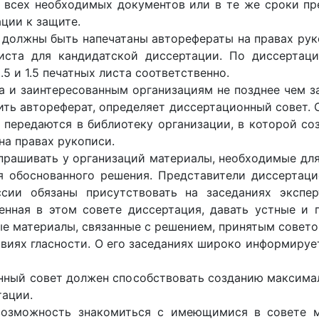
 всех необходимых документов или в те же сроки п
ции к защите.
 должны быть напечатаны авторефераты на правах рук
иста для кандидатской диссертации. По диссертац
5 и 1.5 печатных листа соответственно.
а и заинтересованным организациям не позднее чем з
ть автореферат, определяет диссертационный совет. 
 передаются в библиотеку организации, в которой со
на правах рукописи.
прашивать у организаций материалы, необходимые для 
я обоснованного решения. Представители диссертаци
сии обязаны присутствовать на заседаниях экспе
енная в этом совете диссертация, давать устные и
е материалы, связанные с решением, принятым совето
виях гласности. О его заседаниях широко информируе
нный совет должен способствовать созданию максима
тации.
возможность знакомиться с имеющимися в совете 