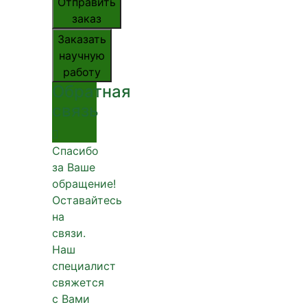
Отправить
заказ
Заказать
научную
работу
Обратная
связь
Спасибо
за Ваше
обращение!
Оставайтесь
на
связи.
Наш
специалист
свяжется
с Вами