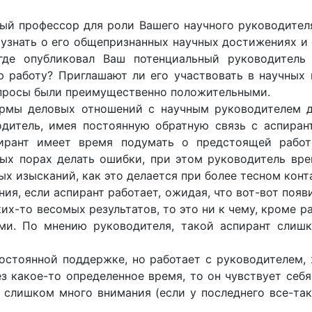
ный профессор для роли Вашeгo научного руководител
узнать о его общепризнанных научных достижениях и 
 где опубликовал Ваш потенциальный руководитель
ю работу? Приглашают ли его участвовать в научных
опросы были преимущественно положительными.
рмы деловых отношений с научным руководителем д
дитель, имея постоянную обратную связь с аспирант
ирант имеет время подумать о предстоящей работ
ых порах делать ошибки, при этом руководитель вре
х изысканий, как это делается при более тесном конт
я, если аспирант работает, ожидая, что вот-вот появ
их-то весомых результатов, то это ни к чему, кроме р
ми. По мнению руководителя, такой аспирант слишк
постоянной поддержке, но работает с руководителем
з какое-то определенное время, то он чувствует себ
т слишком много внимания (если у последнего все-та