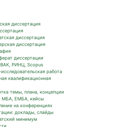
ская диссертация
иссертация
атская диссертация
ерская диссертация
афия
ферат диссертации
 ВАК, РИНЦ, Scopus
-исследовательская работа
ная квалификационная
тка темы, плана, концепции
 МБА, ЕМБА, кейсы
ление на конференциях
тации: доклады, слайды
атский минимум
сти