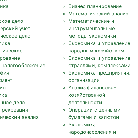
ика
Бизнес планирование
Математический анализ
ское дело
Математические и
терский учет
инструментальные
ческое дело
методы экономики
тика
Экономика и управление
тическое
народным хозяйством
рование
Экономика и управление
, налогообложение
отраслями, комплексами
фия
Экономика предприятия,
жмент
организации
инг
Анализ финансово-
ика
хозяйственной
нное дело
деятельности
, рекреация
Операции с ценными
ический анализ
бумагами и валютой
Экономика
народонаселения и