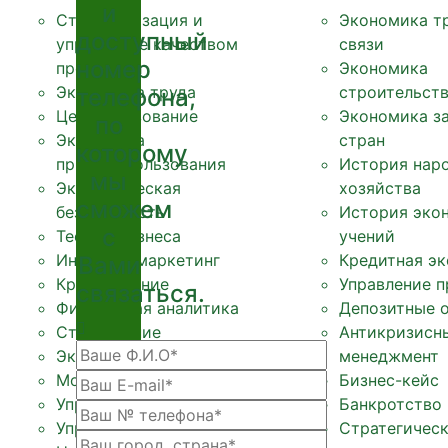
и
Стандартизация и
Экономика т
доступный
управление качеством
связи
номер
продукции
Экономика
Экономика труда
строительст
телефона,
Ценообразование
Экономика з
по
Экономика
стран
которому
природопользования
История нар
мы
Экономическая
хозяйства
сможем
безопасность
История эко
с
Теория бизнеса
учений
Интернет маркетинг
Кредитная эк
Вами
Кредитование
Управление 
связаться.
Финансовая аналитика
Депозитные 
Страхование
Антикризисн
Экономическая теория
менеджмент
Мотивация персонала
Бизнес-кейс
Управление предприятием
Банкротство
Управление персоналом
Стратегичес