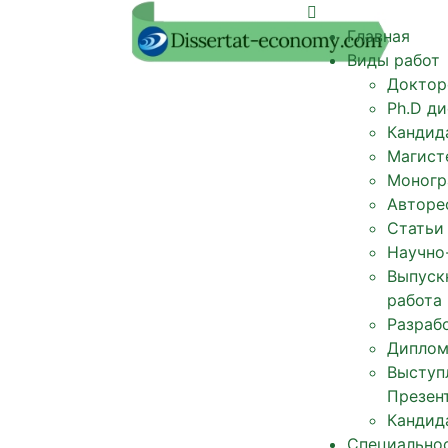
Главная
Виды работ
Доктор
Ph.D д
Кандид
Магист
Моногр
Авторе
Статьи
Научно
Выпуск
работа
Разрабо
Диплом
Выступ
Презен
Кандид
Специально