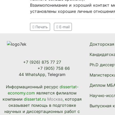
Взаимопонимание и хороший контакт ме
установлены хорошие личные отношения,
Печать
E-mail
Докторская
Кандидатск
+7 (926) 875 77 27
Ph.D диссер
+7 (905) 758 66
44 WhatsApp
, Telegram
Магистерск
Диплом МБА
Информационный ресурc
dissertat-
economy.com
является филиалом
Научно-иссл
компании
dissertat.ru
Москва
,
которая
оказывает помощь в подготовке
Выпускная 
научных и диссертационных работ с