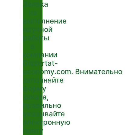
Заявка
на
выполнение
научной
работы
в
компании
Dissertat-
economy.com. Внимательно
заполняйте
форму
заказа,
правильно
указывайте
электронную
почту