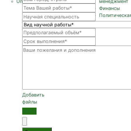
Unit экономика
менеджмент
Финансы
Политическа
Добавить
файлы
Обзор