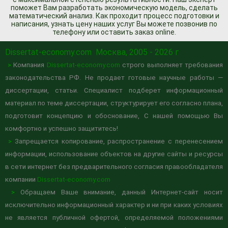
поможет Вам разработать экономическую модель, сделать
математический анализ. Как проходит процесс подготовки и
написания, узнать цену наших услуг Вы можете позвонив по
телефону или оставить заказ online.
Dissertat-economy.com
Москва, 2005 - 2026 г
>
Компания
Dissertat-economy.com
строго выполняет требования
законодательства РФ. Не продает готовые научные работы —
диссертации, статьи. Специалист подберет информационный
материал по теме диссертации, структурирует его согласно плана,
подготовит концепцию и обоснование, С нашей помощью Вы
комфортно и успешно защититесь!
>
Запрещается копирование, распространение с перенесением
информации, использование объектов на другие сайты и ресурсы
в сети интернет без предварительного согласия правообладателя
компании
Dissertat-economy.com
>
Обращаем Ваше внимание, данный Интернет-сайт носит
исключительно информационный характер и ни при каких условиях
не является публичной офертой, определяемой положениями