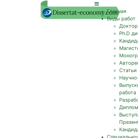
Главная
Виды работ
Доктор
Ph.D д
Кандид
Магист
Моногр
Авторе
Статьи
Научно
Выпуск
работа
Разрабо
Диплом
Выступ
Презен
Кандид
Специально