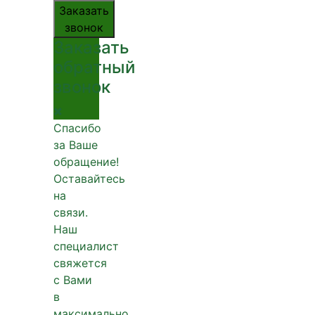
Заказать
звонок
Заказать
обратный
звонок
Спасибо
за Ваше
обращение!
Оставайтесь
на
связи.
Наш
специалист
свяжется
с Вами
в
максимально