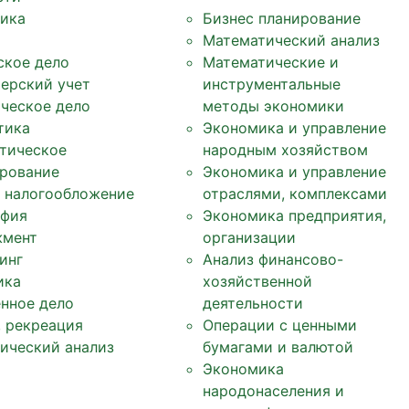
ика
Бизнес планирование
Математический анализ
ское дело
Математические и
терский учет
инструментальные
ческое дело
методы экономики
тика
Экономика и управление
тическое
народным хозяйством
рование
Экономика и управление
, налогообложение
отраслями, комплексами
фия
Экономика предприятия,
жмент
организации
инг
Анализ финансово-
ика
хозяйственной
нное дело
деятельности
, рекреация
Операции с ценными
ический анализ
бумагами и валютой
Экономика
народонаселения и