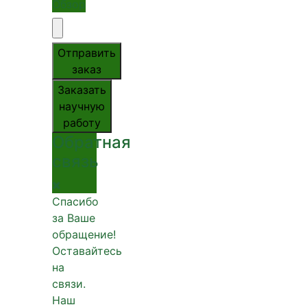
Обзор
Отправить
заказ
Заказать
научную
работу
Обратная
связь
Спасибо
за Ваше
обращение!
Оставайтесь
на
связи.
Наш