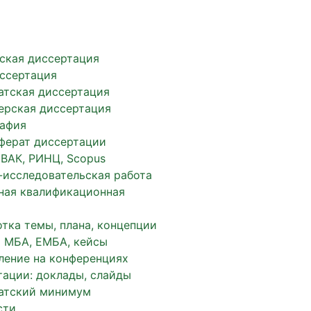
ская диссертация
иссертация
атская диссертация
ерская диссертация
афия
ферат диссертации
 ВАК, РИНЦ, Scopus
-исследовательская работа
ная квалификационная
тка темы, плана, концепции
 МБА, ЕМБА, кейсы
ление на конференциях
тации: доклады, слайды
атский минимум
сти