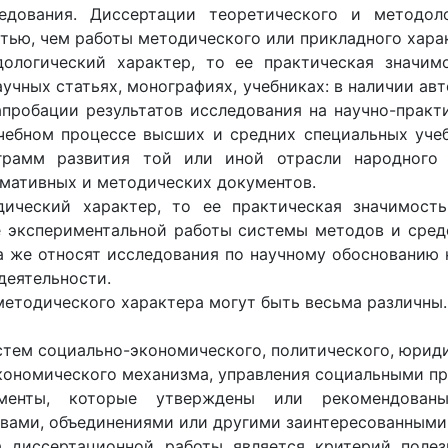
едования. Диссертации теоретического и методоло
тью, чем работы методического или прикладного хара
дологический характер, то ее практическая значим
учных статьях, монографиях, учебниках: в наличии ав
 апробации результатов исследования на научно-практ
чебном процессе высших и средних специальных учеб
грамм развития той или иной отрасли народного х
рмативных и методических документов.
дический характер, то ее практическая значимост
е экспериментальной работы системы методов и сред
а же относят исследования по научному обоснованию
деятельности.
етодического характера могут быть весьма различны.
ем социально-экономического, политического, юридич
ономического механизма, управления социальными про
менты, которые утверждены или рекомендованы
вами, объединениями или другими заинтересованными
 диссертационной работы является критерий полезн