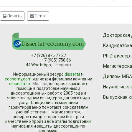
Печать
E-mail
Докторская 
Кандидатска
Ph.D диссер
+7 (926) 875 77 27
+7 (905) 758 66
44 WhatsApp
, Telegram
Магистерска
Информационный ресурc
dissertat-
Диплом МБА,
economy.com
является филиалом компании
dissertat.ru
Москва
,
которая оказывает
Научно-иссл
помощь в подготовке научных и
диссертационных работ с 2005 года и
Выпускная к
является одним из лидеров данного вида
услуг. Специалисты компании
гарантированно помогают соискателям
ученой степени — магистрантам,
аспирантам, докторантам быстро и
качественно пройти все этапы подготовки,
написания и защиты диссертации по
экономике.