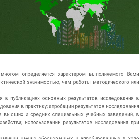
 многом определяется характером выполняемого Вам
актической значимостью, чем работы методического или
я в публикациях основных результатов исследования в
едования в практику; апробации результатов исследования
се высших и средних специальных учебных заведений, в
озяйства; использовании результатов исследования при
наличии научно обоснованных и апробированных в ходе