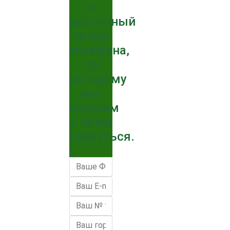
и
доступный
номер
телефона,
по
которому
мы
сможем
с Вами
связаться.