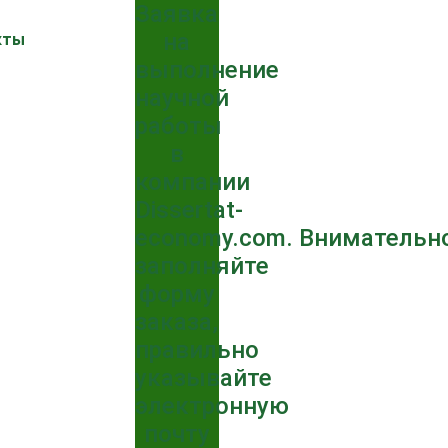
Заявка
на
кты
выполнение
научной
работы
в
компании
Dissertat-
economy.com. Внимательн
заполняйте
форму
заказа,
правильно
указывайте
электронную
почту