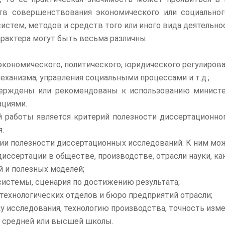
в совершенствования экономического или социальног
стем, методов и средств того или иного вида деятельно
рактера могут быть весьма различны.
номического, политического, юридического регулировани
анизма, управления социальными процессами и т.д.;
ерждены или рекомендованы к использованию министе
ациями.
работы является критерий полезности диссертационног
.
и полезности диссертационных исследований. К ним мож
иссертации в обществе, производстве, отрасли науки, ка
 и полезных моделей;
системы, сценария по достижению результата;
технологических отделов и бюро предприятий отрасли;
 исследования, технологию производства, точность изме
се средней или высшей школы.