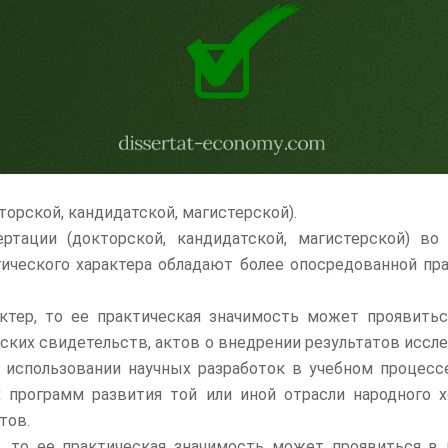
орской, кандидатской, магистерской).
ртации (
докторской, кандидатской, магистерской)
во
гического характера обладают более опосредованной пр
ктер, то ее практическая значимость может проявитьс
орских свидетельств, актов о внедрении результатов иссл
в использовании научных разработок в учебном процес
 программ развития той или иной отрасли народного х
тов.
, то ее практическая значимость может проявиться в 