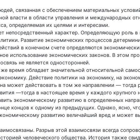
юдей, связанная с обеспечением материальных услови
ой власти в области управления и международных отн
сса, определяемая их целями и интересами.
ет непосредственный характер. Определяющую роль в 
литики. Развитие экономических процессов детермини
действий в конечном счете определяются экономическ
льное использование экономических законов. В этом пр
мосвязь не является односторонней.
 же время обладает значительной относительной само
экономику. Действие политики на экономику, на эконо
Она может действовать в том же направлении — тогда 
вития —тогда в настоящее время у каждого крупного н
вить экономическому развитию в определенных направ
онце концов к одному из предыдущих. Однако, ясно, чт
экономическому развитию величайший вред и может вы
заимосвязаны. Разрыв этой взаимосвязи всегда сопро
сторией человеческого общества. История также свиде