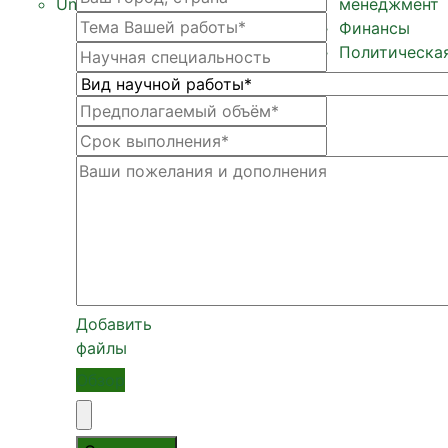
Unit экономика
менеджмент
Финансы
Политическа
Добавить
файлы
Обзор