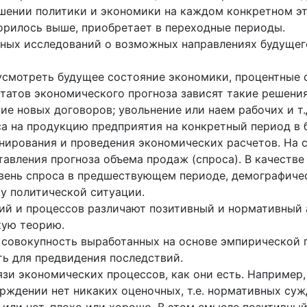
шении политики и экономики на каждом конкретном эт
ворилось выше, приобретает в переходные периоды.
чных исследований о возможных направлениях будущег
усмотреть будущее состояние экономики, процентные 
ьтатов экономического прогноза зависят такие решени
е новых договоров; увольнение или наем рабочих и т.
а на продукцию предприятия на конкретный период в 
анирования и проведения экономических расчетов. На 
вления прогноза объема продаж (спроса). В качестве 
овень спроса в предшествующем периоде, демографиче
у политической ситуации.
ий и процессов различают позитивный и нормативный 
кую теорию.
 совокупность выработанных на основе эмпирической 
ь для предвидения последствий.
зи экономических процессов, как они есть. Например, 
рждении нет никаких оценочных, т.е. нормативных суж