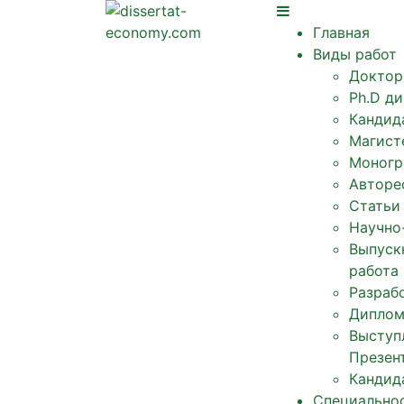
Главная
Виды работ
Доктор
Ph.D д
Кандид
Магист
Моногр
Авторе
Статьи
Научно
Выпуск
работа
Разрабо
Диплом
Выступ
Презен
Кандид
Специально