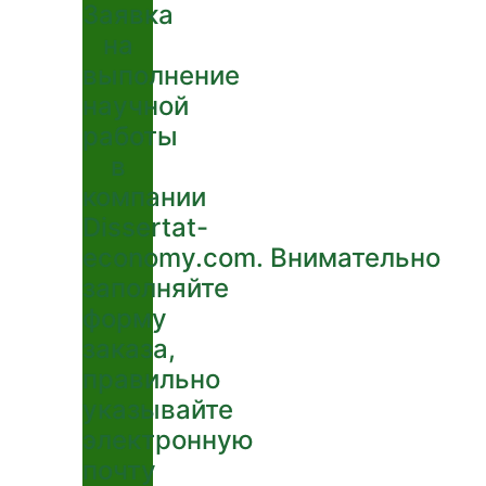
Заявка
на
выполнение
научной
работы
в
компании
Dissertat-
economy.com. Внимательно
заполняйте
форму
заказа,
правильно
указывайте
электронную
почту