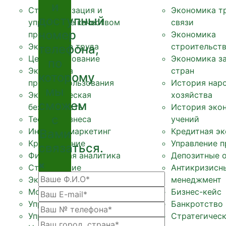
и
Стандартизация и
Экономика т
доступный
управление качеством
связи
номер
продукции
Экономика
Экономика труда
строительст
телефона,
Ценообразование
Экономика з
по
Экономика
стран
которому
природопользования
История нар
мы
Экономическая
хозяйства
сможем
безопасность
История эко
с
Теория бизнеса
учений
Интернет маркетинг
Кредитная эк
Вами
Кредитование
Управление 
связаться.
Финансовая аналитика
Депозитные 
Страхование
Антикризисн
Экономическая теория
менеджмент
Мотивация персонала
Бизнес-кейс
Управление предприятием
Банкротство
Управление персоналом
Стратегичес