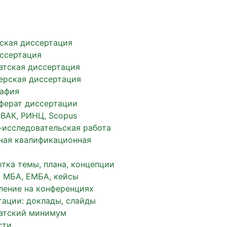
ская диссертация
иссертация
атская диссертация
ерская диссертация
афия
ферат диссертации
 ВАК, РИНЦ, Scopus
-исследовательская работа
ная квалификационная
тка темы, плана, концепции
 МБА, ЕМБА, кейсы
ление на конференциях
тации: доклады, слайды
атский минимум
сти