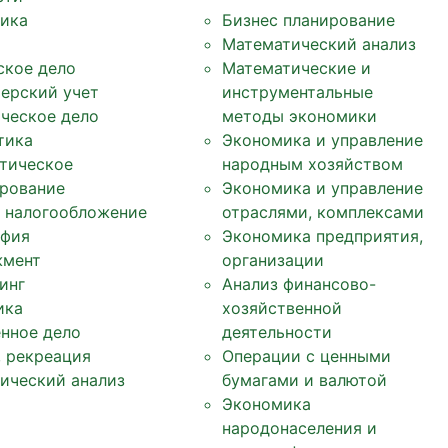
ика
Бизнес планирование
Математический анализ
ское дело
Математические и
терский учет
инструментальные
ческое дело
методы экономики
тика
Экономика и управление
тическое
народным хозяйством
рование
Экономика и управление
, налогообложение
отраслями, комплексами
фия
Экономика предприятия,
жмент
организации
инг
Анализ финансово-
ика
хозяйственной
нное дело
деятельности
, рекреация
Операции с ценными
ический анализ
бумагами и валютой
Экономика
народонаселения и