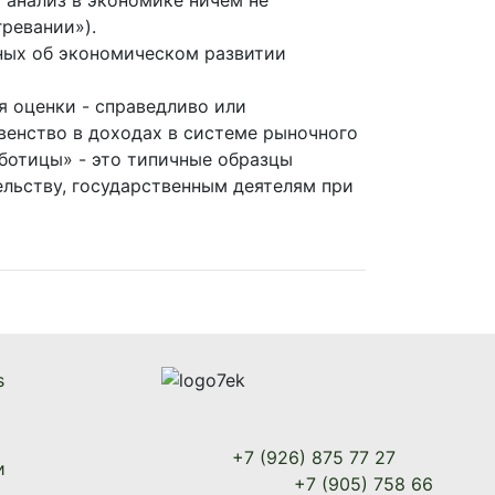
й анализ в экономике ничем не
ревании»).
ных об экономическом развитии
я оценки - справедливо или
венство в доходах в системе рыночного
ботицы» - это типичные образцы
льству, государственным деятелям при
s
+7 (926) 875 77 27
и
+7 (905) 758 66