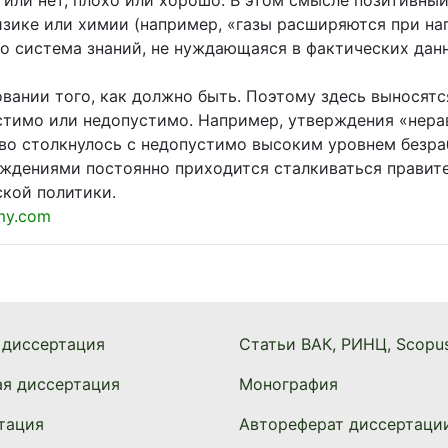
 или нет, плохо или хорошо. В этом смысле позитивны
изике или химии (например, «газы расширяются при наг
то система знаний, не нуждающаяся в фактических дан
вании того, как должно быть. Поэтому здесь выносятс
стимо или недопустимо. Например, утверждения «нера
во столкнулось с недопустимо высоким уровнем безра
ждениями постоянно приходится сталкиваться правите
кой политики.
my.com
 диссертация
Статьи ВАК, РИНЦ, Scopu
ая диссертация
Монография
тация
Автореферат диссертаци