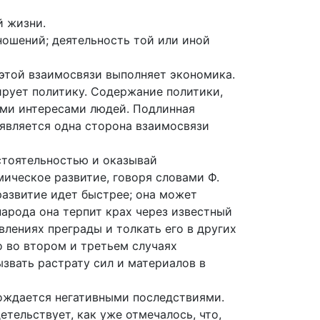
й жизни.
ошений; деятельность той или иной
этой взаимосвязи выполняет экономика.
рует политику. Содержание политики,
ими интересами людей. Подлинная
оявляется одна сторона взаимосвязи
стоятельностью и оказывай
мическое развитие, говоря словами Ф.
развитие идет быстрее; она может
арода она терпит крах через известный
лениях преграды и толкать его в других
о во втором и третьем случаях
звать растрату сил и материалов в
вождается негативными последствиями.
тельствует, как уже отмечалось, что,